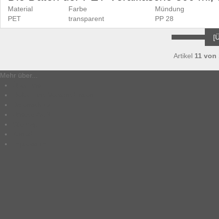
Material
Farbe
Mündung
PET
transparent
PP 28
[
Artikel
11 von
Mehr über...
Über uns
Liefer- und Versandkosten
Datenschutz
Unsere AGB
Sitemap
Kontakt
Impressum