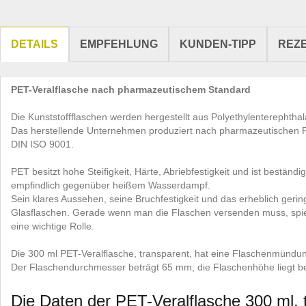
DETAILS
EMPFEHLUNG
KUNDEN-TIPP
REZ
PET-Veralflasche nach pharmazeutischem Standard
Die Kunststoffflaschen werden hergestellt aus Polyethylenterephthala
Das herstellende Unternehmen produziert nach pharmazeutischen Rich
DIN ISO 9001.
PET besitzt hohe Steifigkeit, Härte, Abriebfestigkeit und ist beständ
empfindlich gegenüber heißem Wasserdampf.
Sein klares Aussehen, seine Bruchfestigkeit und das erheblich geri
Glasflaschen. Gerade wenn man die Flaschen versenden muss, spiel
eine wichtige Rolle.
Die 300 ml PET-Veralflasche, transparent, hat eine Flaschenmünd
Der Flaschendurchmesser beträgt 65 mm, die Flaschenhöhe liegt b
Die Daten der PET-Veralflasche 300 ml, 