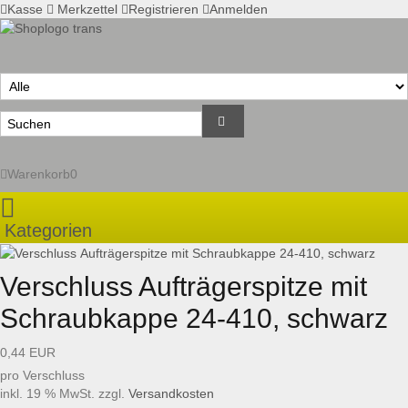
Kasse
Merkzettel
Registrieren
Anmelden
Warenkorb
0
Ihr Warenkorb ist leer.
Kategorien
FLASCHEN
Verschluss Aufträgerspitze mit
VERSCHLÜSSE
Schraubkappe 24-410, schwarz
SET-ANGEBOTE
0,44 EUR
pro Verschluss
ALUMINIUMTUBEN
inkl. 19 % MwSt. zzgl.
Versandkosten