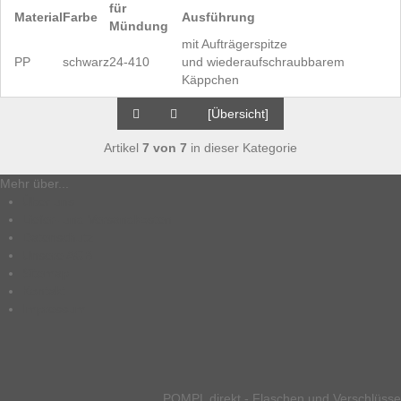
für
Material
Farbe
Ausführung
Mündung
mit Aufträgerspitze
PP
schwarz
24-410
und wiederaufschraubbarem
Käppchen
[Übersicht]
Artikel
7 von 7
in dieser Kategorie
Mehr über...
Über uns
Liefer- und Versandkosten
Datenschutz
Unsere AGB
Sitemap
Kontakt
Impressum
POMPL direkt - Flaschen und Verschlüsse