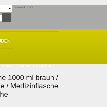
Warenkorb
0
Ihr Warenkorb ist leer.
UBEN
L BRAUN / BRAUNGLASFLASCHE /
he 1000 ml braun /
e / Medizinflasche
che