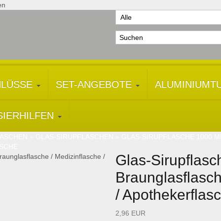
en
HLÜSSE
SET-ANGEBOTE
ALUMINIUMT
SIERHILFEN
LASCHEN
»
GLAS-SIRUPFLASCHEN
»
GLAS-SIRUPFLASCHE 1000 M
ASCHE
Glas-Sirupflasc
Braunglasflasch
/ Apothekerflas
2,96 EUR