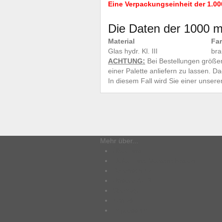
Eine Verpackungseinheit der 1.00
Die Daten der 1000 ml
Material
Fa
Glas hydr. Kl. III
br
ACHTUNG:
Bei Bestellungen größer
einer Palette anliefern zu lassen. 
In diesem Fall wird Sie einer unsere
Mehr über...
Über uns
Liefer- und Versandkosten
Datenschutz
Unsere AGB
Sitemap
Kontakt
Impressum