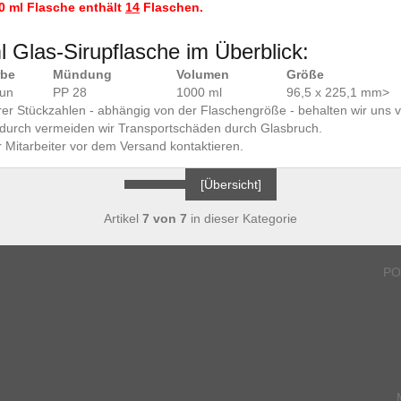
0 ml Flasche enthält
14
Flaschen.
 Glas-Sirupflasche im Überblick:
rbe
Mündung
Volumen
Größe
aun
PP 28
1000 ml
96,5 x 225,1 mm>
er Stückzahlen - abhängig von der Flaschengröße - behalten wir uns v
Dadurch vermeiden wir Transportschäden durch Glasbruch.
r Mitarbeiter vor dem Versand kontaktieren.
[Übersicht]
Artikel
7 von 7
in dieser Kategorie
PO