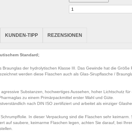
KUNDEN-TIPP
REZENSIONEN
eutischem Standard;
us Braunglas der hydrolytischen Klasse III. Das Gewinde hat die Größe
zeichnet werden diese Flaschen auch als Glas-Sirupflasche / Braungla
agressive Substanzen, hochwertiges Aussehen, hoher Lichtschutz für
Pharmaglas zu einem Primärpackmittel erster Wahl und Güte.
bstverständlich nach DIN ISO zertifiziert und arbeitet als einziger Gla
 Schrumpffolie. In dieser Verpackung sind die Flaschen sehr keimarm. 
t auf saubere, keimarme Flaschen legen, achten Sie darauf, bei Ihrer
tellen.