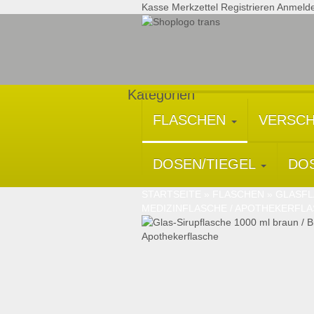
Kasse
Merkzettel
Registrieren
Anmeld
Kategorien
FLASCHEN
VERSC
DOSEN/TIEGEL
DO
STARTSEITE
»
FLASCHEN
»
GLASF
MEDIZINFLASCHE / APOTHEKERFL