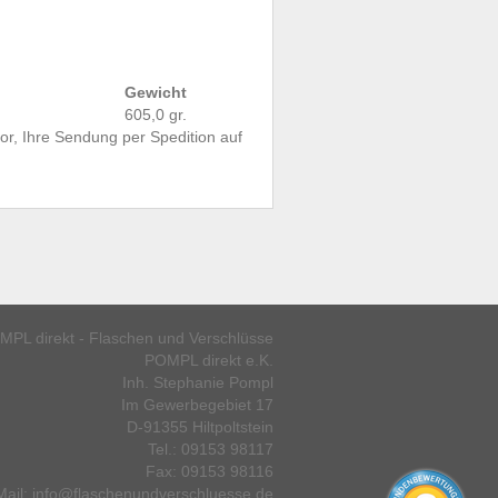
Gewicht
605,0 gr.
or, Ihre Sendung per Spedition auf
MPL direkt - Flaschen und Verschlüsse
POMPL direkt e.K.
Inh. Stephanie Pompl
Im Gewerbegebiet 17
D-91355 Hiltpoltstein
Tel.: 09153 98117
Fax: 09153 98116
Mail: info@flaschenundverschluesse.de