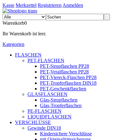
Kasse
Merkzettel
Registrieren
Anmelden
Warenkorb
0
Ihr Warenkorb ist leer.
Kategorien
FLASCHEN
PET-FLASCHEN
PET-Sirupflaschen PP28
PET-Veralflaschen PP28
PET-Viereck-Flaschen PP28
PET-Tropferflaschen DIN18
PET-Geschenkflaschen
GLASFLASCHEN
Glas-Sirupflaschen
Glas-Tropferflaschen
PE-FLASCHEN
LIQUIDFLASCHEN
VERSCHLÜSSE
Gewinde DIN18
Kindersichere Verschlüsse
mit Originalitätssicherung