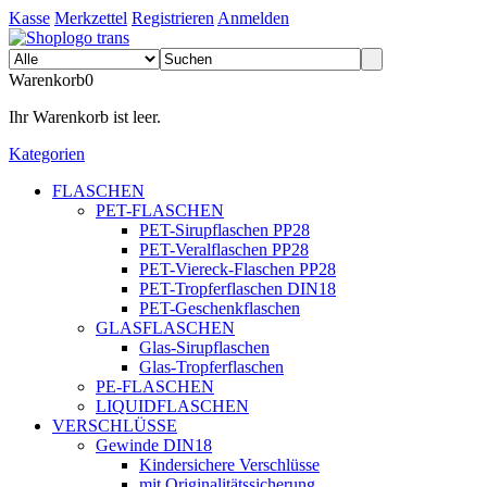
Kasse
Merkzettel
Registrieren
Anmelden
Warenkorb
0
Ihr Warenkorb ist leer.
Kategorien
FLASCHEN
PET-FLASCHEN
PET-Sirupflaschen PP28
PET-Veralflaschen PP28
PET-Viereck-Flaschen PP28
PET-Tropferflaschen DIN18
PET-Geschenkflaschen
GLASFLASCHEN
Glas-Sirupflaschen
Glas-Tropferflaschen
PE-FLASCHEN
LIQUIDFLASCHEN
VERSCHLÜSSE
Gewinde DIN18
Kindersichere Verschlüsse
mit Originalitätssicherung