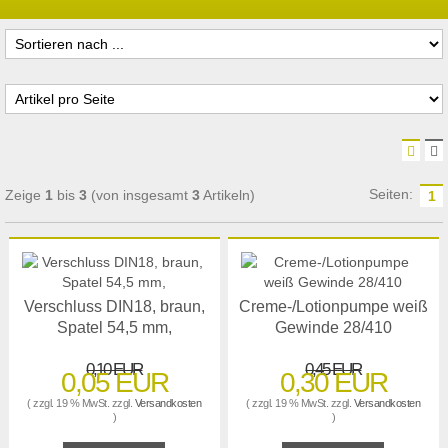
Seiten:
Zeige
1
bis
3
(von insgesamt
3
Artikeln)
1
Verschluss DIN18, braun,
Creme-/Lotionpumpe weiß
Spatel 54,5 mm,
Gewinde 28/410
0,10 EUR
0,45 EUR
0,05 EUR
0,30 EUR
( zzgl. 19 % MwSt. zzgl.
Versandkosten
( zzgl. 19 % MwSt. zzgl.
Versandkosten
)
)