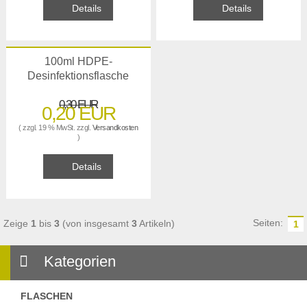
Details
Details
100ml HDPE-
Desinfektionsflasche
0,30 EUR
0,20 EUR
( zzgl. 19 % MwSt. zzgl.
Versandkosten
)
Details
Seiten:
Zeige
1
bis
3
(von insgesamt
3
Artikeln)
1
Kategorien
FLASCHEN