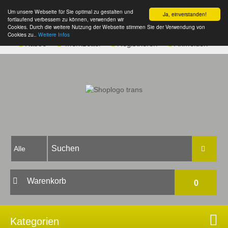
Um unsere Webseite für Sie optimal zu gestalten und
Ja, einverstanden!
fortlaufend verbessern zu können, verwenden wir
Cookies. Durch die weitere Nutzung der Webseite stimmen Sie der Verwendung von
Cookies zu..
Weitere Infos
Kasse
Merkzettel
Registrieren
Anmelden
Warenkorb
0
Ihr Warenkorb ist leer.
Kategorien